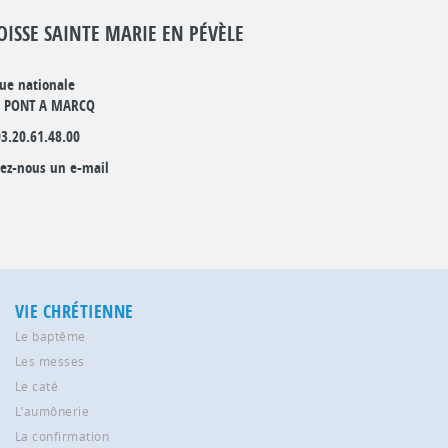
OISSE SAINTE MARIE EN PÉVÈLE
rue nationale
0 PONT A MARCQ
03.20.61.48.00
ez-nous un e-mail
VIE CHRÉTIENNE
Le baptême
Les messes
Le caté
L’aumônerie
La confirmation