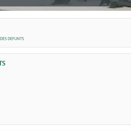
1
2
3
 DES DEFUNTS
TS