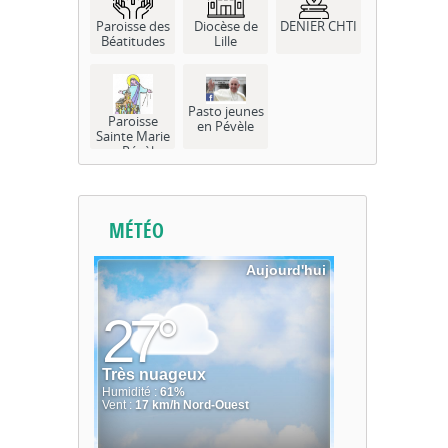
Paroisse des
Diocèse de
DENIER CHTI
Béatitudes
Lille
Pasto jeunes
Paroisse
en Pévèle
Sainte Marie
en Pévèle
MÉTÉO