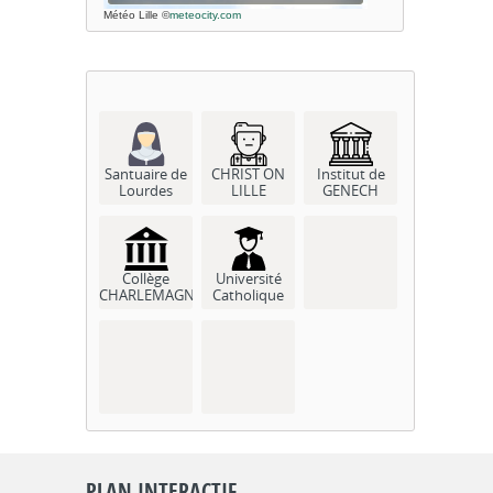
Météo Lille
©
meteocity.com
Santuaire de
CHRIST ON
Institut de
Lourdes
LILLE
GENECH
Collège
Université
CHARLEMAGNE
Catholique
PLAN INTERACTIF