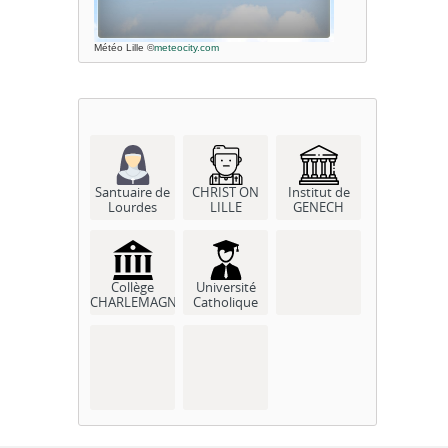
Météo Lille
©
meteocity.com
Santuaire de
CHRIST ON
Institut de
Lourdes
LILLE
GENECH
Collège
Université
CHARLEMAGNE
Catholique