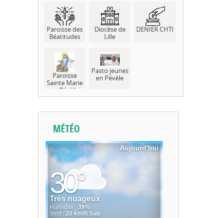
Paroisse des
Diocèse de
DENIER CHTI
Béatitudes
Lille
Pasto jeunes
Paroisse
en Pévèle
Sainte Marie
en Pévèle
MÉTÉO