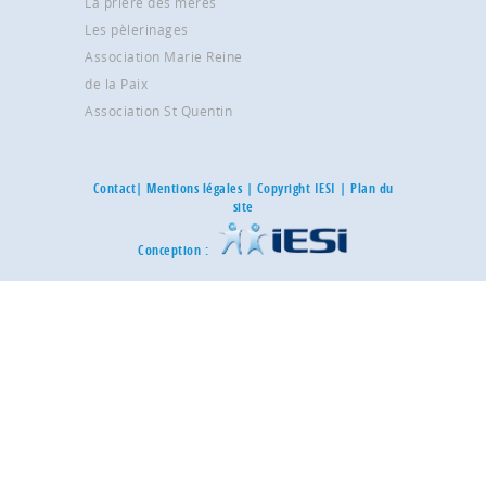
La prière des mères
Les pèlerinages
Association Marie Reine
de la Paix
Association St Quentin
Contact
|
Mentions légales
| Copyright IESI |
Plan du
site
Conception :