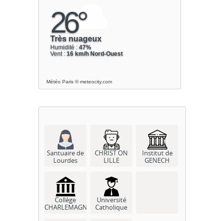
Météo Paris
© meteocity.com
Santuaire de
CHRIST ON
Institut de
Lourdes
LILLE
GENECH
Collège
Université
CHARLEMAGNE
Catholique